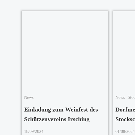
News
News
Sto
Einladung zum Weinfest des
Dorfmei
Schützenvereins Irsching
Stocks
18/09/2024
01/08/2024