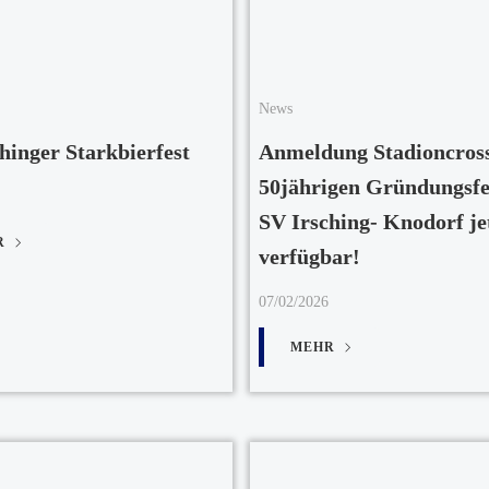
News
chinger Starkbierfest
Anmeldung Stadioncros
50jährigen Gründungsfe
SV Irsching- Knodorf je
R
verfügbar!
07/02/2026
MEHR