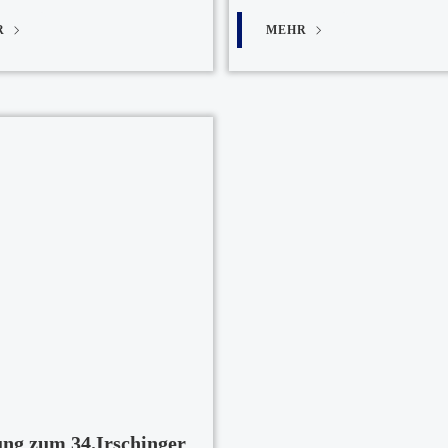
R
MEHR
ng zum 34.Irschinger