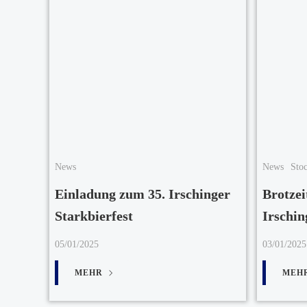
News
News
Sto
Einladung zum 35. Irschinger
Brotzei
Starkbierfest
Irschin
05/01/2025
03/01/2025
MEHR
MEH