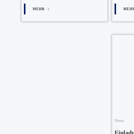
MEHR
MEH
News
Einladu