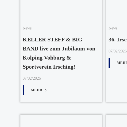
News
News
KELLER STEFF & BIG
36. Irs
BAND live zum Jubiläum von
07/02/2026
Kolping Vohburg &
MEH
Sportverein Irsching!
07/02/2026
MEHR