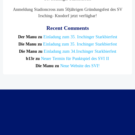
Anmeldung Stadioncross zum 50jährigen Gründungsfest des SV
Irsching- Knodorf jetzt verfügbar!
Recent Comments
Der Manu
zu
Einladung zum 35. Irschinger Starkbierfest
Die Manu
zu
Einladung zum 35. Irschinger Starkbierfest
Die Manu
zu
Einladung zum 34.Irschinger Starkbierfest
b13r
zu
Neuer Termin für Punktspiel des SVI II
Die Manu
zu
Neue Website des SVI!