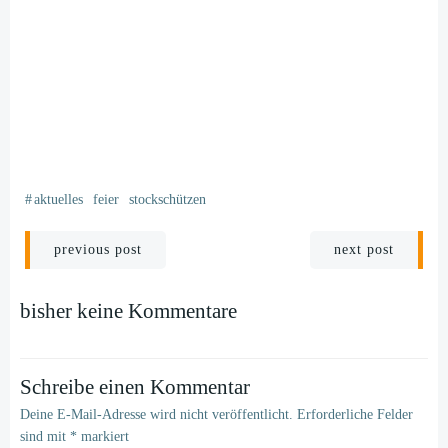
#
aktuelles
feier
stockschützen
Beitragsnavigation
Beitragsnavigati
previous post
next post
bisher keine Kommentare
Schreibe einen Kommentar
Deine E-Mail-Adresse wird nicht veröffentlicht.
Erforderliche Felder
sind mit
*
markiert