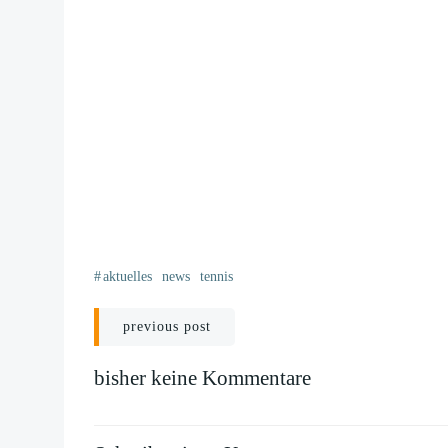
#
aktuelles
news
tennis
Beitragsnavigation
previous post
bisher keine Kommentare